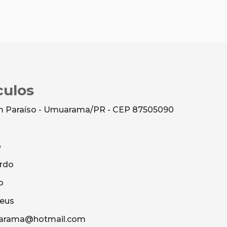
culos
dim Paraíso - Umuarama/PR - CEP 87505090
o
rdo
o
heus
uarama@hotmail.com