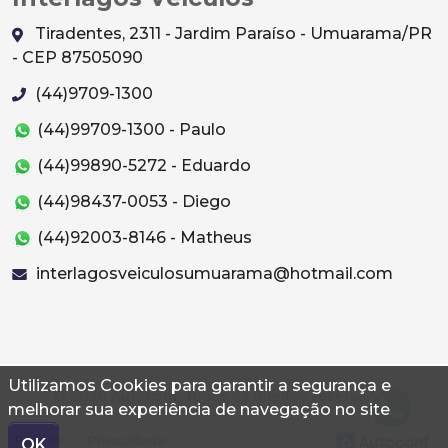
Tiradentes, 2311 - Jardim Paraíso - Umuarama/PR
- CEP 87505090
(44)9709-1300
(44)99709-1300 - Paulo
(44)99890-5272 - Eduardo
(44)98437-0053 - Diego
(44)92003-8146 - Matheus
interlagosveiculosumuarama@hotmail.com
Utilizamos Cookies para garantir a segurança e
© 2026 Autoconf. Todos os direitos reservados.
melhorar sua experiência de navegação no site
Termos
Privacidade
OK