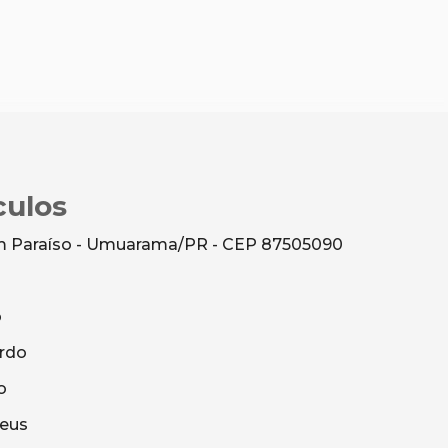
culos
dim Paraíso - Umuarama/PR - CEP 87505090
o
rdo
o
heus