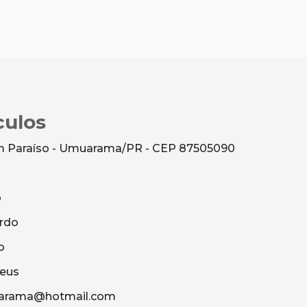
culos
dim Paraíso - Umuarama/PR - CEP 87505090
o
rdo
o
heus
uarama@hotmail.com