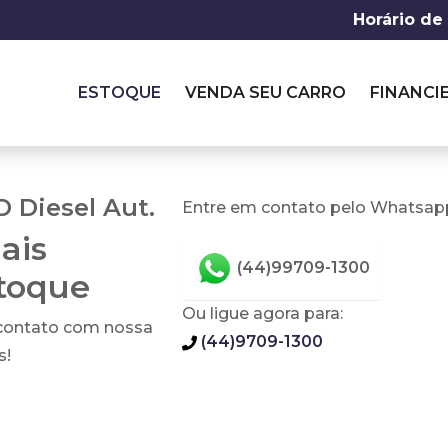
Horário de
ESTOQUE
VENDA SEU CARRO
FINANCI
 Diesel Aut.
Entre em contato pelo Whatsapp
ais
(44)99709-1300
stoque
Ou ligue agora para:
 contato com nossa
(44)9709-1300
s!