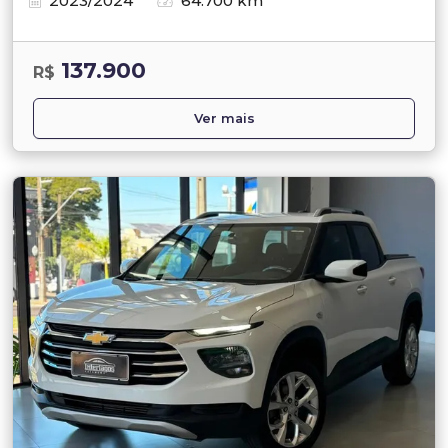
2023/2024
64.700 km
137.900
R$
Ver mais