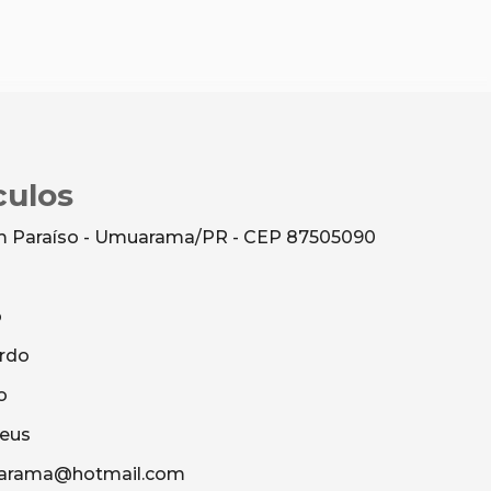
culos
dim Paraíso - Umuarama/PR - CEP 87505090
o
rdo
o
heus
uarama@hotmail.com