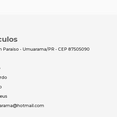
culos
dim Paraíso - Umuarama/PR - CEP 87505090
o
rdo
o
heus
uarama@hotmail.com