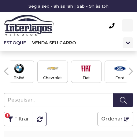
Seg a sex - 8h às 18h | Sáb - 9h às 13h
ESTOQUE
VENDA SEU CARRO
BMW
Chevrolet
Fiat
Ford
1
Filtrar
Ordenar