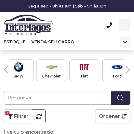
Seg a sex - 8h às 18h | Sáb - 9h às 13h
ESTOQUE
VENDA SEU CARRO
BMW
Chevrolet
Fiat
Ford
1
Filtrar
Ordenar
1
veículo encontrado