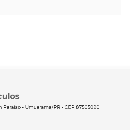
culos
dim Paraíso - Umuarama/PR - CEP 87505090
o