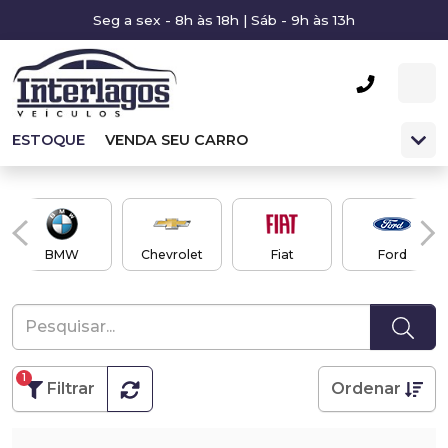
Seg a sex - 8h às 18h | Sáb - 9h às 13h
ESTOQUE
VENDA SEU CARRO
BMW
Chevrolet
Fiat
Ford
1
Filtrar
Ordenar