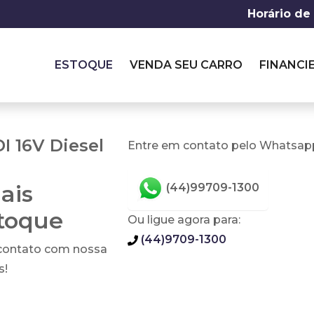
Horário de
ESTOQUE
VENDA SEU CARRO
FINANCI
I 16V Diesel
Entre em contato pelo Whatsapp
ais
(44)99709-1300
stoque
Ou ligue agora para:
(44)9709-1300
 contato com nossa
s!