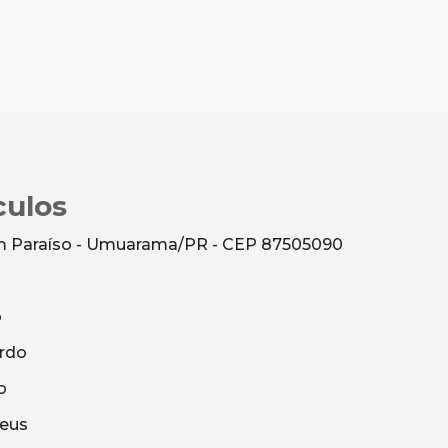
culos
dim Paraíso - Umuarama/PR - CEP 87505090
o
rdo
o
heus