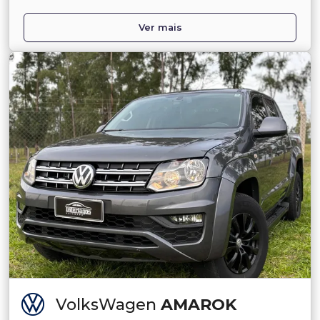
Ver mais
VolksWagen
AMAROK