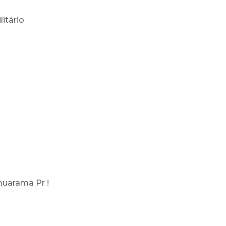
litário
muarama Pr !