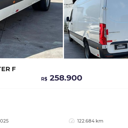
TER F
258.900
R$
2025
122.684 km