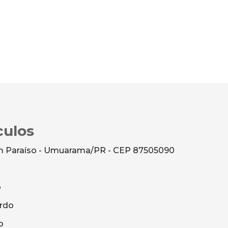
culos
dim Paraíso - Umuarama/PR - CEP 87505090
o
rdo
o