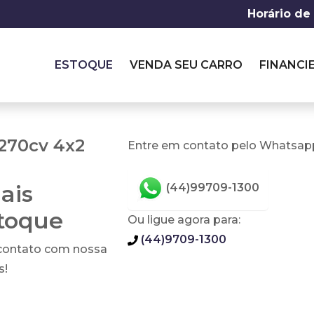
Horário de
ESTOQUE
VENDA SEU CARRO
FINANCI
 270cv 4x2
Entre em contato pelo Whatsapp
ais
(44)99709-1300
stoque
Ou ligue agora para:
(44)9709-1300
 contato com nossa
s!