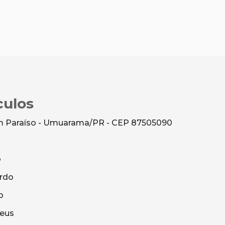
culos
dim Paraíso - Umuarama/PR - CEP 87505090
o
rdo
o
heus