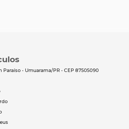
culos
dim Paraíso - Umuarama/PR - CEP 87505090
o
rdo
o
heus