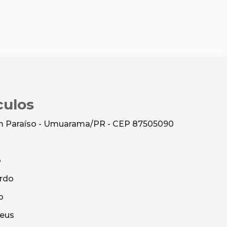
culos
dim Paraíso - Umuarama/PR - CEP 87505090
o
rdo
o
heus