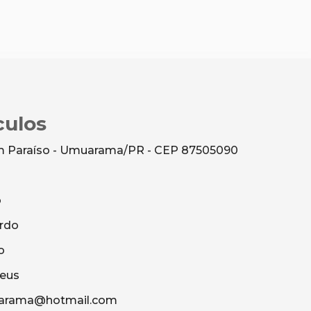
culos
dim Paraíso - Umuarama/PR - CEP 87505090
o
rdo
o
heus
uarama@hotmail.com