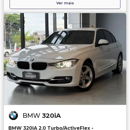
Ver mais
BMW
320iA
BMW 320iA 2.0 Turbo/ActiveFlex -