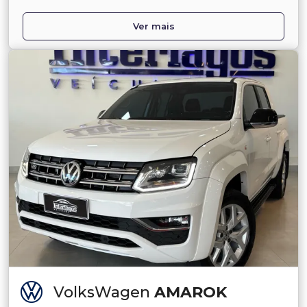
Ver mais
VolksWagen
AMAROK