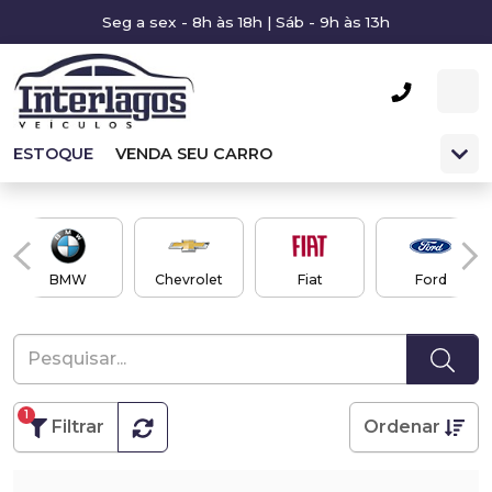
Seg a sex - 8h às 18h | Sáb - 9h às 13h
ESTOQUE
VENDA SEU CARRO
BMW
Chevrolet
Fiat
Ford
1
Filtrar
Ordenar