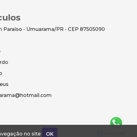
culos
dim Paraíso - Umuarama/PR - CEP 87505090
o
rdo
o
heus
uarama@hotmail.com
navegação no site
OK