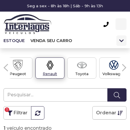
Seg a sex - 8h às 18h | Sáb - 9h às 13h
ESTOQUE
VENDA SEU CARRO
Peugeot
Renault
Toyota
Volkswagen
1
Filtrar
Ordenar
1
veículo encontrado