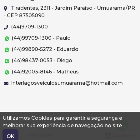
Tiradentes, 2311 - Jardim Paraíso - Umuarama/PR
- CEP 87505090
(44)9709-1300
(44)99709-1300 - Paulo
(44)99890-5272 - Eduardo
(44)98437-0053 - Diego
(44)92003-8146 - Matheus
interlagosveiculosumuarama@hotmail.com
Utilizamos Cookies para garantir a segurança e
© 2026 Autoconf. Todos os direitos reservados.
melhorar sua experiência de navegação no site
Termos
Privacidade
OK